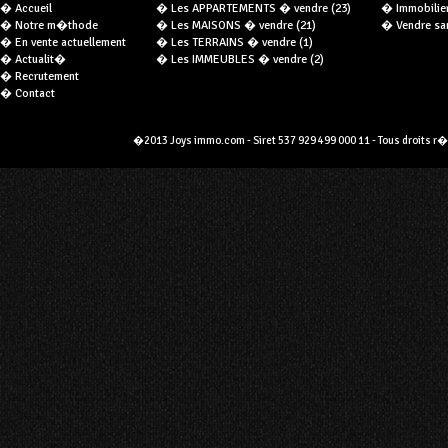
� Accueil
� Les APPARTEMENTS � vendre (23)
� Immobilier 
� Notre m�thode
� Les MAISONS � vendre (21)
� Vendre san
� En vente actuellement
� Les TERRAINS � vendre (1)
� Actualit�
� Les IMMEUBLES � vendre (2)
� Recrutement
� Contact
�2013 Joys immo.com - Siret 537 929 499 000 11 - Tous droits r�