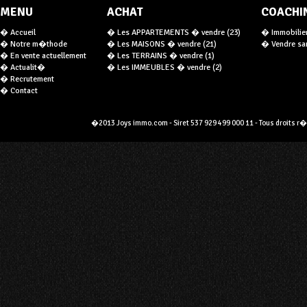
MENU
ACHAT
COACHI
� Accueil
� Les APPARTEMENTS � vendre (23)
� Immobilier 
� Notre m�thode
� Les MAISONS � vendre (21)
� Vendre san
� En vente actuellement
� Les TERRAINS � vendre (1)
� Actualit�
� Les IMMEUBLES � vendre (2)
� Recrutement
� Contact
�2013 Joys immo.com - Siret 537 929 499 000 11 - Tous droits r�