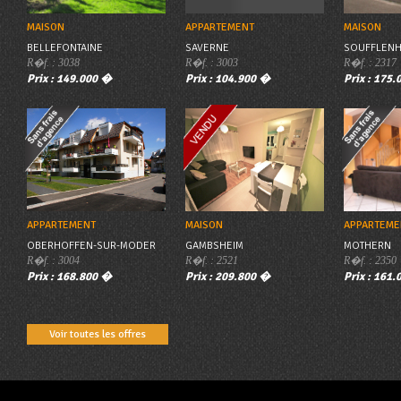
MAISON
APPARTEMENT
MAISON
BELLEFONTAINE
SAVERNE
SOUFFLENH
R�f. : 3038
R�f. : 3003
R�f. : 2317
Prix : 149.000 �
Prix : 104.900 �
Prix : 175
APPARTEMENT
MAISON
APPARTEME
OBERHOFFEN-SUR-MODER
GAMBSHEIM
MOTHERN
R�f. : 3004
R�f. : 2521
R�f. : 2350
Prix : 168.800 �
Prix : 209.800 �
Prix : 161
Voir toutes les offres