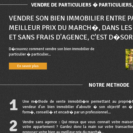
VENDRE DE PARTICULIERS � PARTICULIERS
VENDRE SON BIEN IMMOBILIER ENTRE P
MEILLEUR PRIX DU MARCH�, DANS LES
ET SANS FRAIS D'AGENCE, C'EST D�SOR
D�couvrez comment vendre son bien immobilier de
particulier � particulier...
En savoir plus
NOTRE METHODE
1
Une m�thode de vente immobili�re permettant au propri�t
vendeur d'un bien immobilier d'aboutir � son objectif en �
form�, conseill� et encadr� par un professionnel...
2
Vendre sans agence : Qui mieux que vous connait votre maiso
votre appartement ? Gardez donc la main sur votre transactio
proposez votre bien au meilleur prix du march�...