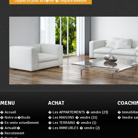
Cliquez ici pour acc�der � l'espace membre
MENU
ACHAT
COACHI
� Accueil
� Les APPARTEMENTS � vendre (23)
� Immobilier 
� Notre m�thode
� Les MAISONS � vendre (21)
� Vendre san
� En vente actuellement
� Les TERRAINS � vendre (1)
� Actualit�
� Les IMMEUBLES � vendre (2)
� Recrutement