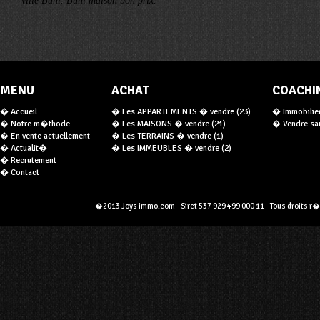
ville Buhl. Buhl maison bon prix.
MENU
ACHAT
COACHI
� Accueil
� Les APPARTEMENTS � vendre (23)
� Immobilier 
� Notre m�thode
� Les MAISONS � vendre (21)
� Vendre san
� En vente actuellement
� Les TERRAINS � vendre (1)
� Actualit�
� Les IMMEUBLES � vendre (2)
� Recrutement
� Contact
�2013 Joys immo.com - Siret 537 929 499 000 11 - Tous droits r�