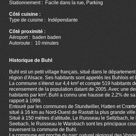
Stationnement : Facile dans la rue, Parking
Côté cuisine :
Type de cuisine : Indépendante
Côté proximité :
Aéroport : baden baden
Autoroute : 10 minutes
Historique de Buhl
Buhl est un petit village français, situé dans le départemen
région d'Alsace. Ses habitants sont appelés les Buhlois et 
La commune s'étend sur 4,4 km² et compte 519 habitants de
recensement de la population datant de 2005. Avec une de
habitants par km², Buhl a connu une hausse de 2,2% de sa
rapport à 1999.
Entouré par les communes de Stundwiller, Hatten et Crœttwi
situé à 16 km au Nord-Ouest de Rastatt la plus grande ville
Situé à 150 mètres d'altitude, Le Ruisseau le Seltzbach, le
Seebach, le Ruisseau le Warsbach sont les principaux cour
traversent la commune de Buhl.
La commune est proche du parc naturel régional des Vosg