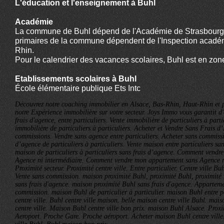
L'éducation et l'enseignement à Buhl
Académie
La commune de Buhl dépend de l'Académie de Strasbourg 
primaires de la commune dépendent de l'Inspection acadé
Rhin.
Pour le calendrier des vacances scolaires, Buhl est en zon
Etablissements scolaires à Buhl
École élémentaire publique Ets Intc
Découvrez notre coaching immobilier en Alsace, Bas-Rhin, Haut-Rhin et p
notre Expérience immobilière sur votre secteur. Joys Immo vous garantit d
frais d'agence, entre particuliers. Vente immobilière de particuliers à parti
immobilière de particuliers à particuliers. Acheter et Vendre Sans Frais d
commissions. Vendre sans agence entre particuliers. Acheter sans commissi
d’agence de particuliers à particuliers. Vente maison entre particuliers sa
maison de particuliers à particuliers sans frais d’agence. Comment vendr
Agence ni intermédiaire. Comment vendre mon appartement sans Agence ni
Proximité secteur. Proximité centre ville. Entre particulier. Centre ville Bu
Vente sans commission. maison proximité Buhl, proximité Buhl, proximité
sans frais d'agence. maison proximité Buhl sans frais d'agence. Appartem
commission. maison Buhl de particulier à particulier. maison Buhl entre p
centre ville. Buhl centre ville maison. belle maison centre ville Buhl. mai
centre ville. Maison Buhl centre ville bon prix. maison Buhl Alsace. Prox
Aeroport. Proche Gare. Proche aéroport. Acheter maison Buhl centre ville