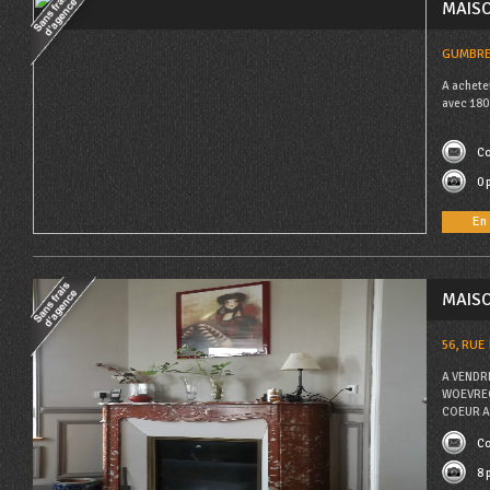
MAIS
GUMBRE
A achete
avec 180 
Co
0 
En 
MAIS
56, RUE
A VENDR
WOEVRECo
COEUR AS
Co
8 