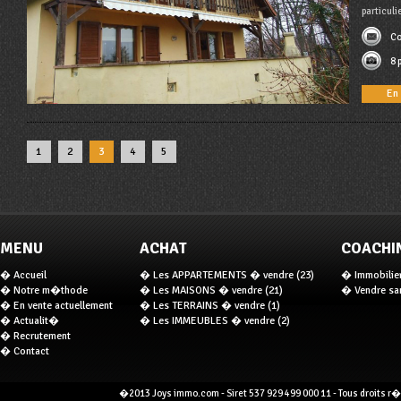
particul
Co
8 
En 
1
2
3
4
5
MENU
ACHAT
COACHI
� Accueil
� Les APPARTEMENTS � vendre (23)
� Immobilier 
� Notre m�thode
� Les MAISONS � vendre (21)
� Vendre san
� En vente actuellement
� Les TERRAINS � vendre (1)
� Actualit�
� Les IMMEUBLES � vendre (2)
� Recrutement
� Contact
�2013 Joys immo.com - Siret 537 929 499 000 11 - Tous droits r�